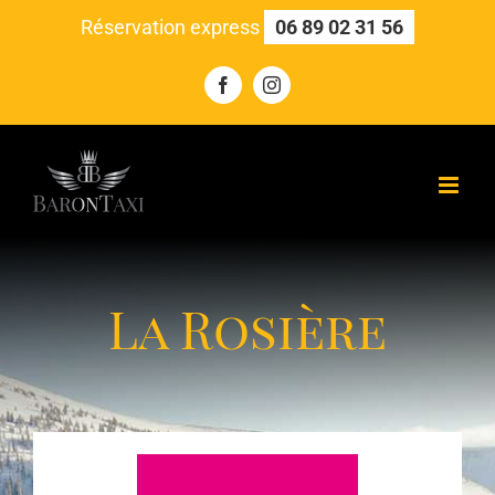
Skip
Réservation express
06 89 02 31 56
to
content
Facebook
Instagram
La Rosière