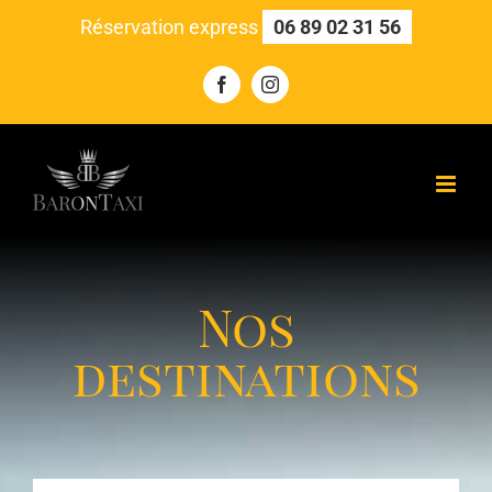
Skip
Réservation express
06 89 02 31 56
to
content
Facebook
Instagram
Nos
destinations