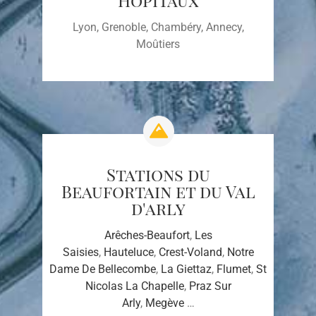
Lyon, Grenoble, Chambéry, Annecy,
Moûtiers
Stations du
Beaufortain et du Val
d'arly
Arêches-Beaufort
,
Les
Saisies
,
Hauteluce
,
Crest-Voland
,
Notre
Dame De Bellecombe
,
La Giettaz
,
Flumet
,
St
Nicolas La Chapelle
,
Praz Sur
Arly
,
Megève
…