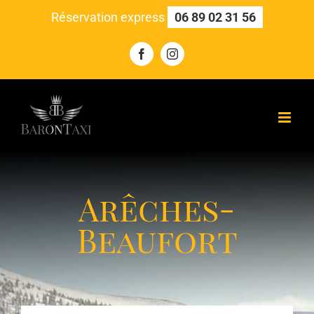
Skip
Réservation express
06 89 02 31 56
to
content
Facebook
Instagram
Arêches-
Beaufort