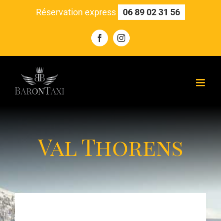
Skip
Réservation express
06 89 02 31 56
to
content
Facebook
Instagram
Val Thorens